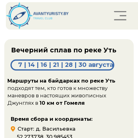
Вечерний сплав по реке Уть
7 | 14 | 16 | 21 | 28 | 30 августа
Маршруты на байдарках по реке Уть
Заказать звонок
подходят тем, кто готов к множеству
маневров в настоящих живописных
Джунглях в
10 км от Гомеля
Время сбора и координаты:
Старт: д. Васильевка
52.273738, 30.985453
Финиш: д. Старая Бухоловка
52.275395, 30.945263
17:00
Сбор для трансфера г. Гомель ул.
Фрунзе 4, стоянка недалеко от ЗИП
18:00
Старт сплава