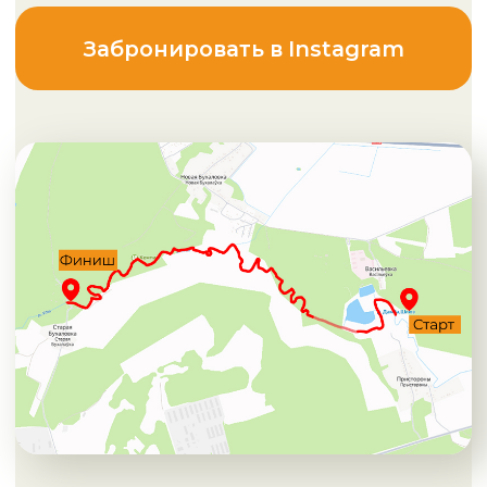
Что
взять с собой?
Обувь желательно непромокаемую
- резиновые сапоги (смотреть по
погоде);
Одежду по погоде и рекомендуем
сменный комплект одежды в
случае намокания и теплые вещи на
вечер;
Питьевую воду;
По желанию - термос с чаем (так же
чай и кофе будет предоставлен
организаторами на финише).
Что
входит в стоимость?
Байдарка, весло + жилет,
гермомешок;
Сопровождение и помощь