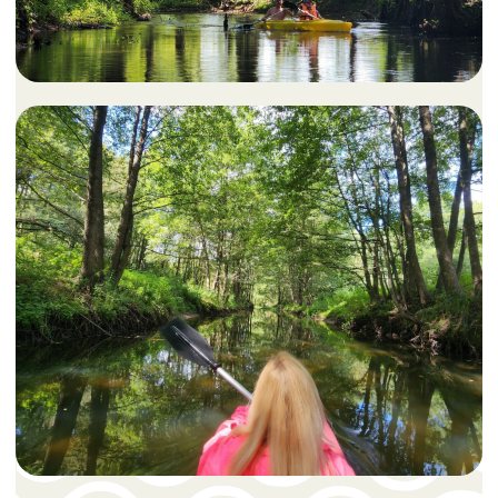
Услуги частным лицам
Сплавы на байдарках
Дни рождения
Сертификаты
Услуги для компаний
Корпоративы и тимбилдинг
Получить консультацию
ИП Давыдов Андрей Владимирович
УНП 491683235