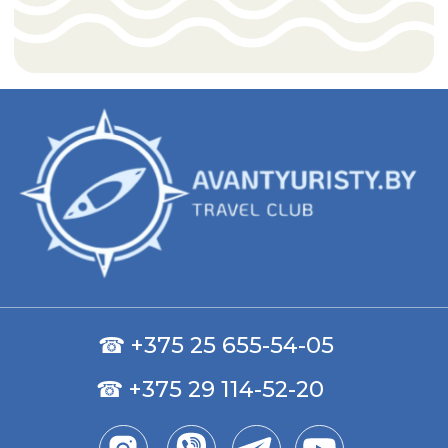
247131, Республика Беларусь, Гомельская обл.,
г. Ветка, пер. П.Коммуны д. 7
Свидетельство о государственной
регистрации №0828370, выдано Ветковским
райисполкомом 02.05.2023
Email: avantyuristytravel@yandex.ru
2025 © avantyuristy.by