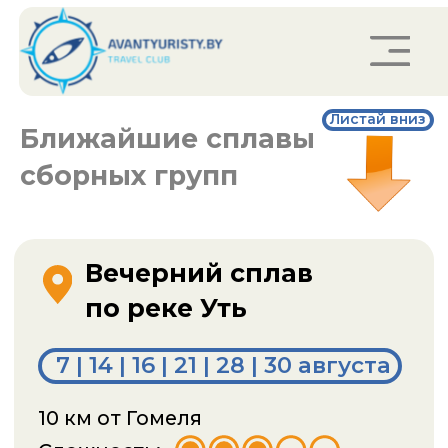
Листай вниз
Ближайшие сплавы
сборных групп
Вечерний сплав
Заказать звонок
по реке Уть
7 | 14 | 16 | 21 | 28 | 30 aвгуста
10 км от Гомеля
Сложность:
Продолжительность:
2-2,5 часа
Стоимость сплава в сборной группе:
70,00 руб/чел