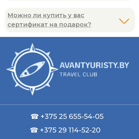
2025 © avantyuristy.by