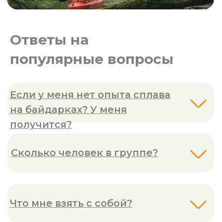
Сплавы на байдарках
Дни рождения
Сертификаты
Услуги для компаний
Корпоративы и тимбилдинг
Получить консультацию
ИП Давыдов Андрей Владимирович
УНП 491683235
247131, Республика Беларусь, Гомельская обл.,
г. Ветка, пер. П.Коммуны д. 7
Свидетельство о государственной
регистрации №0828370, выдано Ветковским
райисполкомом 02.05.2023
Email: avantyuristytravel@yandex.ru