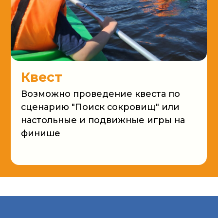
Пик
Квест
От про
Возможно проведение квеста по
включ
сценарию "Поиск сокровищ" или
гриль
настольные и подвижные игры на
котор
финише
спросо
Услуги частным лицам
Ус
К
Сплавы на байдарках