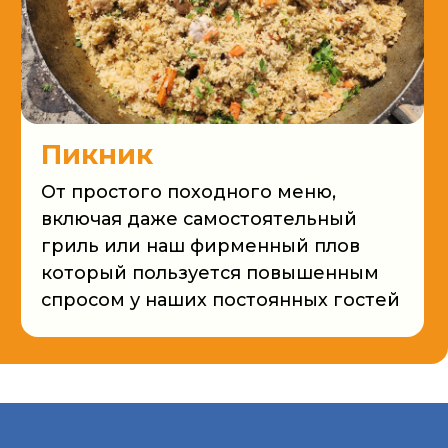
ник
стого походного меню,
ая даже самостоятельный
 или наш фирменный плов
ый пользуется повышенным
м у наших постоянных гостей
луги для компаний
орпоративы и тимбилдинг