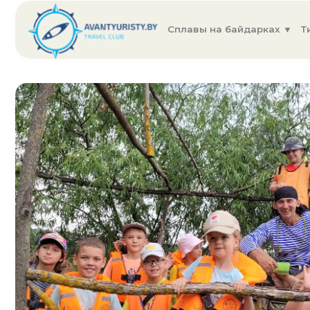
Сплавы на байдарках ▼
Тимбилд