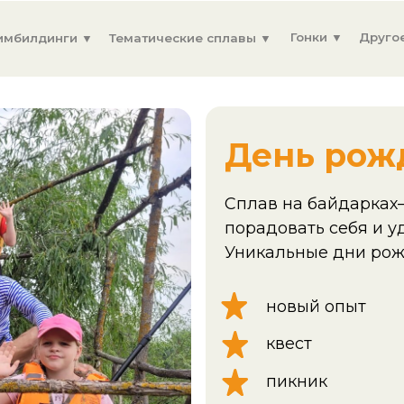
Гонки ▼
Другое ▼
инги ▼
Тематические сплавы ▼
Заказ
День рождения
Сплав на байдарках— это совр
порадовать себя и удивить гост
Уникальные дни рождения для в
новый опыт
квест
пикник