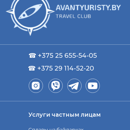
Услуги для компаний
Корпоративы и тимбилдинг
Получить консультацию
ИП Давыдов Андрей Владимирович
УНП 491683235
247131, Республика Беларусь, Гомельская обл.,
г. Ветка, пер. П.Коммуны д. 7
Свидетельство о государственной
регистрации №0828370, выдано Ветковским
райисполкомом 02.05.2023
Email: avantyuristytravel@yandex.ru
2025 © avantyuristy.by