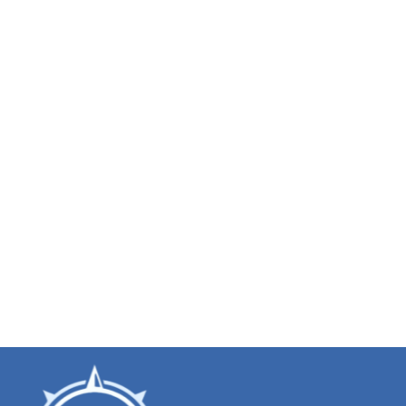
☎ +375 25 655-54-05
☎ +375 29 114-52-20
Услуги частным лицам
Сплавы на байдарках
Дни рождения
Сертификаты